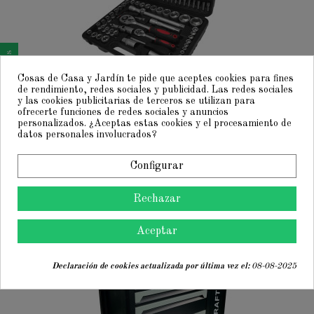
Consentimiento de cookies
Cosas de Casa y Jardín te pide que aceptes cookies para fines
de rendimiento, redes sociales y publicidad. Las redes sociales
y las cookies publicitarias de terceros se utilizan para
ofrecerte funciones de redes sociales y anuncios
Herramientas de Bricolaje
49,90 €
personalizados. ¿Aceptas estas cookies y el procesamiento de
Caja de herramientas de 108 piezas Kraft M.A.N. 🔩🔧
89,00 €
datos personales involucrados?
La Caja de Herramientas de 108 Piezas KraftM.A.N. es tu aliado perfecto, tanto si eres un
profesional experimentado como si te apasiona el bricolaje. Con materiales robustos y un diseño
pensado para la máxima funcionalidad, este maletín te ofrece todo lo necesario para que puedas
Configurar
abordar cualquier proyecto con facilidad y precisión. Cada pieza ha sido...
Rechazar
¡En oferta!
-530,00 €
Aceptar
Declaración de cookies actualizada por última vez el:
08-08-2025