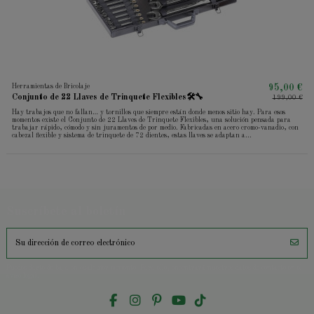
Herramientas de Bricolaje
95,00 €
Conjunto de 22 Llaves de Trinquete Flexibles🛠️🔧
199,00 €
Hay trabajos que no fallan… y tornillos que siempre están donde menos sitio hay. Para esos
momentos existe el Conjunto de 22 Llaves de Trinquete Flexibles, una solución pensada para
trabajar rápido, cómodo y sin juramentos de por medio. Fabricadas en acero cromo-vanadio, con
cabezal flexible y sistema de trinquete de 72 dientes, estas llaves se adaptan a...
Suscríbete al boletín
Puedes darte de baja en cualquier momento. Para ello, encontrará nuestros datos de contacto en el
aviso legal.