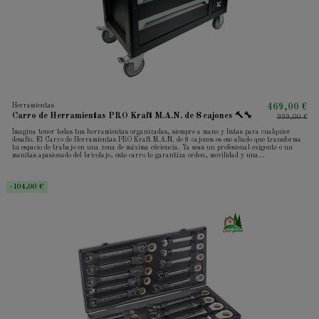
Herramientas
469,00 €
Carro de Herramientas PRO Kraft M.A.N. de 8 cajones 🔨🔧
999,00 €
Imagina tener todas tus herramientas organizadas, siempre a mano y listas para cualquier
desafío. El Carro de Herramientas PRO Kraft M.A.N. de 8 cajones es ese aliado que transforma
tu espacio de trabajo en una zona de máxima eficiencia. Ya seas un profesional exigente o un
manitas apasionado del bricolaje, este carro te garantiza orden, movilidad y una...
-104,00 €