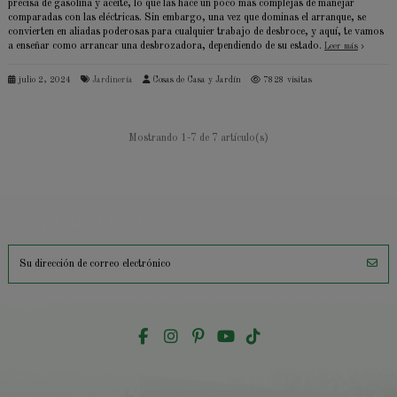
precisa de gasolina y aceite, lo que las hace un poco más complejas de manejar
comparadas con las eléctricas. Sin embargo, una vez que dominas el arranque, se
convierten en aliadas poderosas para cualquier trabajo de desbroce, y aquí, te vamos
a enseñar como arrancar una desbrozadora, dependiendo de su estado.
Leer más
julio 2, 2024
Jardinería
Cosas de Casa y Jardín
7828 visitas
Mostrando 1-7 de 7 artículo(s)
Suscríbete al boletín
Puedes darte de baja en cualquier momento. Para ello, encontrará nuestros datos de contacto en el
aviso legal.