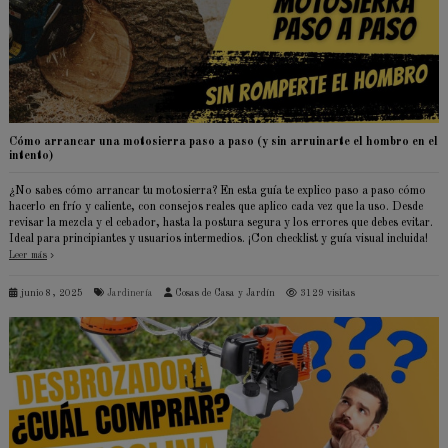
Cómo arrancar una motosierra paso a paso (y sin arruinarte el hombro en el
intento)
¿No sabes cómo arrancar tu motosierra? En esta guía te explico paso a paso cómo
hacerlo en frío y caliente, con consejos reales que aplico cada vez que la uso. Desde
revisar la mezcla y el cebador, hasta la postura segura y los errores que debes evitar.
Ideal para principiantes y usuarios intermedios. ¡Con checklist y guía visual incluida!
Leer más
junio 8, 2025
Jardinería
Cosas de Casa y Jardín
3129 visitas