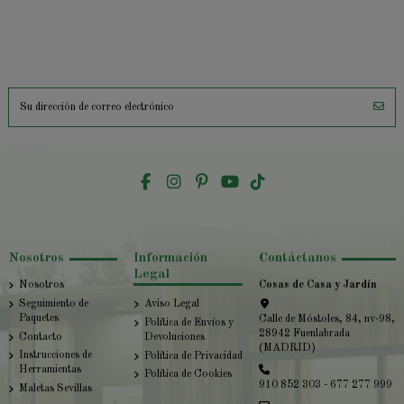
Suscríbete al boletín
Puedes darte de baja en cualquier momento. Para ello, encontrará nuestros datos de contacto en el
aviso legal.
Nosotros
Información
Contáctanos
Legal
Nosotros
Cosas de Casa y Jardín
Seguimiento de
Aviso Legal
Paquetes
Calle de Móstoles, 84, nv-98,
Política de Envíos y
28942 Fuenlabrada
Contacto
Devoluciones
(MADRID)
Instrucciones de
Política de Privacidad
Herramientas
Política de Cookies
910 852 303 - 677 277 999
Maletas Sevillas