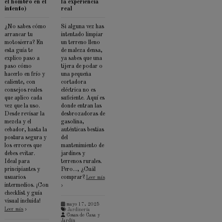
el hombro en el
la experiencia
intento)
real
¿No sabes cómo
Si alguna vez has
arrancar tu
intentado limpiar
motosierra? En
un terreno lleno
esta guía te
de maleza densa,
explico paso a
ya sabes que una
paso cómo
tijera de podar o
hacerlo en frío y
una pequeña
caliente, con
cortadora
consejos reales
eléctrica no es
que aplico cada
suficiente. Aquí es
vez que la uso.
donde entran las
Desde revisar la
desbrozadoras de
mezcla y el
gasolina,
cebador, hasta la
auténticas bestias
postura segura y
del
los errores que
mantenimiento de
debes evitar.
jardines y
Ideal para
terrenos rurales.
principiantes y
Pero..., ¿Cuál
usuarios
comprar?
Leer más
intermedios. ¡Con
checklist y guía
visual incluida!
mayo 17, 2025
Leer más
Jardinería
Cosas de Casa y
Jardín