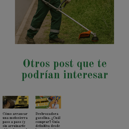
Otros post que te
podrían interesar
Cómo arrancar
Desbrozadora
una motosierra
gasolina. ¿Cuál
paso a paso (y
comprar? Guía
sin arruinarte
definitiva desde