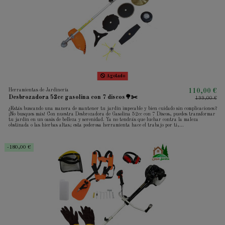
Agotado
Herramientas de Jardinería
110,00 €
Desbrozadora 52cc gasolina con 7 discos🌳✂️
199,00 €
¿Estás buscando una manera de mantener tu jardín impecable y bien cuidado sin complicaciones?
¡No busques más! Con nuestra Desbrozadora de Gasolina 52cc con 7 Discos, puedes transformar
tu jardín en un oasis de belleza y serenidad. Ya no tendrás que luchar contra la maleza
obstinada o las hierbas altas; esta poderosa herramienta hace el trabajo por ti,...
-180,00 €