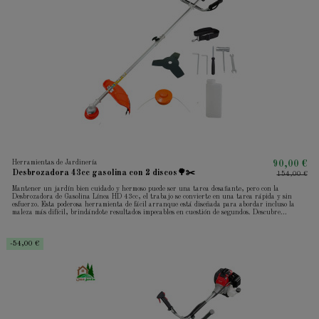
Herramientas de Jardinería
90,00 €
Desbrozadora 43cc gasolina con 2 discos🌳✂️
154,00 €
Mantener un jardín bien cuidado y hermoso puede ser una tarea desafiante, pero con la
Desbrozadora de Gasolina Línea HD 43cc, el trabajo se convierte en una tarea rápida y sin
esfuerzo. Esta poderosa herramienta de fácil arranque está diseñada para abordar incluso la
maleza más difícil, brindándote resultados impecables en cuestión de segundos. Descubre...
-54,00 €