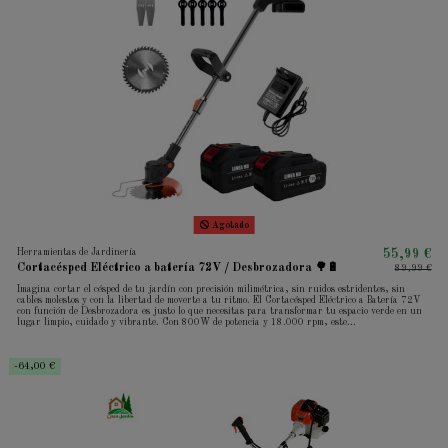
Agotado
Herramientas de Jardinería
55,99 €
Cortacésped Eléctrico a batería 72V / Desbrozadora 🌳🔋
89,99 €
Imagina cortar el césped de tu jardín con precisión milimétrica, sin ruidos estridentes, sin
cables molestos y con la libertad de moverte a tu ritmo. El Cortacésped Eléctrico a Batería 72V
con función de Desbrozadora es justo lo que necesitas para transformar tu espacio verde en un
lugar limpio, cuidado y vibrante. Con 800W de potencia y 18.000 rpm, este...
-64,00 €