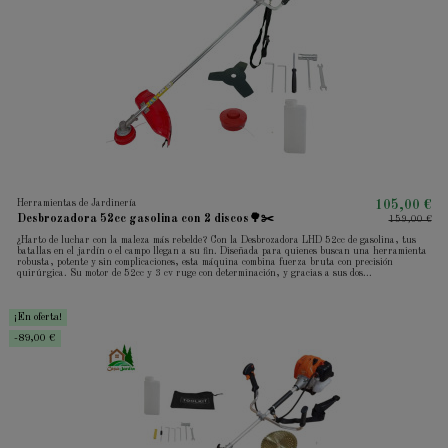
Herramientas de Jardinería
105,00 €
Desbrozadora 52cc gasolina con 2 discos🌳✂️
159,00 €
¿Harto de luchar con la maleza más rebelde? Con la Desbrozadora LHD 52cc de gasolina, tus
batallas en el jardín o el campo llegan a su fin. Diseñada para quienes buscan una herramienta
robusta, potente y sin complicaciones, esta máquina combina fuerza bruta con precisión
quirúrgica. Su motor de 52cc y 3 cv ruge con determinación, y gracias a sus dos...
¡En oferta!
-89,00 €