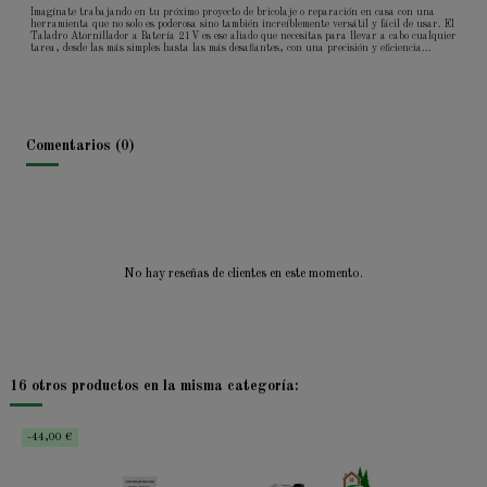
Imagínate trabajando en tu próximo proyecto de bricolaje o reparación en casa con una
herramienta que no solo es poderosa sino también increíblemente versátil y fácil de usar. El
Taladro Atornillador a Batería 21V es ese aliado que necesitas para llevar a cabo cualquier
tarea, desde las más simples hasta las más desafiantes, con una precisión y eficiencia...
Comentarios (0)
No hay reseñas de clientes en este momento.
16 otros productos en la misma categoría:
-44,00 €