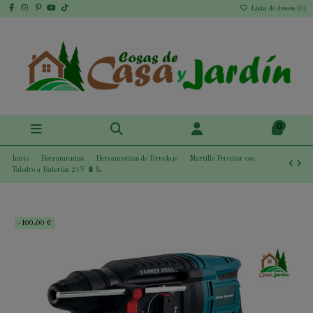
Lista de deseos (
0
)
0
Inicio
Herramientas
Herramientas de Bricolaje
Martillo Percutor con
Taladro a Baterías 21V 🔋🦾
-100,00 €