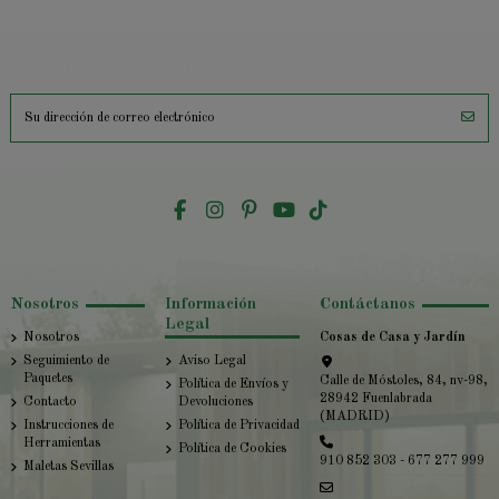
Suscríbete al boletín
Puedes darte de baja en cualquier momento. Para ello, encontrará nuestros datos de contacto en el
aviso legal.
Nosotros
Información
Contáctanos
Legal
Nosotros
Cosas de Casa y Jardín
Seguimiento de
Aviso Legal
Paquetes
Calle de Móstoles, 84, nv-98,
Política de Envíos y
28942 Fuenlabrada
Contacto
Devoluciones
(MADRID)
Instrucciones de
Política de Privacidad
Herramientas
Política de Cookies
910 852 303 - 677 277 999
Maletas Sevillas