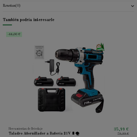
Reseñas
(0)
También podría interesarle
-44,00 €
Herramientas de Bricolaje
35,99 €
Taladro Atornillador a Batería 21V 🔋🌪
79,99 €