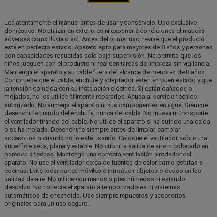
Lea atentamente el manual antes de usar y consérvelo. Uso exclusivo
doméstico. No utilizar en exteriores ni exponer a condiciones climáticas
adversas como lluvia o sol. Antes del primer uso, revise que el producto
esté en perfecto estado. Aparato apto para mayores de 8 años y personas
con capacidades reducidas solo bajo supervisión. No permita que los
niños jueguen con el producto ni realicen tareas de limpieza sin vigilancia.
Mantenga el aparato y su cable fuera del alcance de menores de 8 años.
Compruebe que el cable, enchufe y adaptador estén en buen estado y que
la tensión coincida con su instalación eléctrica. Si están dañados o
mojados, no los utilice ni intente repararlos. Acuda al servicio técnico
autorizado. No sumerja el aparato ni sus componentes en agua. Siempre
desenchufe tirando del enchufe, nunca del cable. No mueva ni transporte
el ventilador tirando del cable. No utilice el aparato si ha sufrido una caída
o se ha mojado. Desenchufe siempre antes de limpiar, cambiar
accesorios o cuando no lo esté usando. Coloque el ventilador sobre una
superficie seca, plana y estable. No cubrir la salida de aire ni colocarlo en
paredes o techos. Mantenga una correcta ventilación alrededor del
aparato. No use el ventilador cerca de fuentes de calor como estufas o
cocinas. Evite tocar partes móviles o introducir objetos o dedos en las
salidas de aire. No utilice con manos o pies húmedos ni estando
descalzo. No conecte el aparato a temporizadores ni sistemas
automáticos de encendido. Use siempre repuestos y accesorios
originales para un uso seguro.