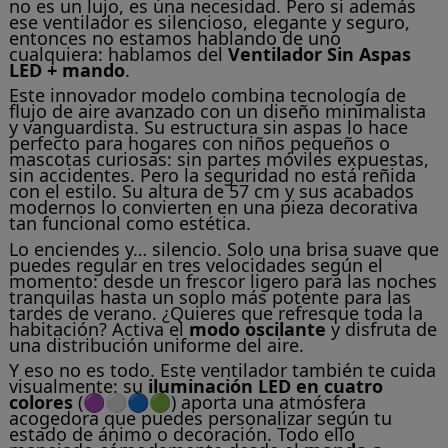
no es un lujo, es una necesidad. Pero si además
ese ventilador es silencioso, elegante y seguro,
entonces no estamos hablando de uno
cualquiera: hablamos del
Ventilador Sin Aspas
LED + mando
.
Este innovador modelo combina tecnología de
flujo de aire avanzado con un diseño minimalista
y vanguardista. Su estructura sin aspas lo hace
perfecto para hogares con niños pequeños o
mascotas curiosas: sin partes móviles expuestas,
sin accidentes. Pero la seguridad no está reñida
con el estilo. Su altura de 57 cm y sus acabados
modernos lo convierten en una pieza decorativa
tan funcional como estética.
Lo enciendes y… silencio. Solo una brisa suave que
puedes regular en tres velocidades según el
momento: desde un frescor ligero para las noches
tranquilas hasta un soplo más potente para las
tardes de verano. ¿Quieres que refresque toda la
habitación? Activa el
modo oscilante
y disfruta de
una distribución uniforme del aire.
Y eso no es todo. Este ventilador también te cuida
visualmente: su
iluminación LED en cuatro
colores
(🟣⚪🔵🟢) aporta una atmósfera
acogedora que puedes personalizar según tu
estado de ánimo o decoración. Todo ello