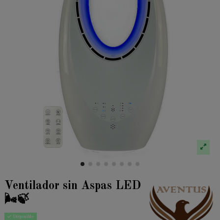
Ventilador sin Aspas LED
🌬️🍃
Disponible