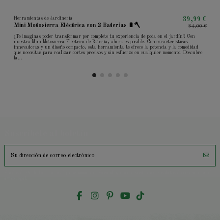
Herramientas de Jardinería
39,99 €
Mini Motosierra Eléctrica con 2 Baterías 🔋🪓
84,00 €
¿Te imaginas poder transformar por completo tu experiencia de poda en el jardín? Con
nuestra Mini Motosierra Eléctrica de Batería, ahora es posible. Con características
innovadoras y un diseño compacto, esta herramienta te ofrece la potencia y la comodidad
que necesitas para realizar cortes precisos y sin esfuerzo en cualquier momento. Descubre
la...
Suscríbete al boletín
Puedes darte de baja en cualquier momento. Para ello, encontrará nuestros datos de contacto en el
aviso legal.