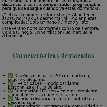
manejado cómodamente desde el
mando a
distancia
, o con su
temporizador programable
,
para que se apague cuando ya estés dormido/a.
¿Y el mantenimiento? Inexistente. Al no tener
aspas, no hay que desmontar ni limpiar piezas
complicadas. Solo un paño húmedo y listo.
Este verano no te conformes con lo de siempre.
Dale a tu hogar un ventilador que marque la
diferencia.
Características destacadas
✅ Diseño sin aspas de 57 cm: moderno,
seguro y elegante.
✅ 3 velocidades + modo oscilante:
personaliza el flujo de aire.
✅ Iluminación LED con 4 colores: ambiente
agradable en cualquier habitación.
✅ Mando a distancia incluido: control total
desde tu sofá.
✅ Temporizador programable: comodidad sin