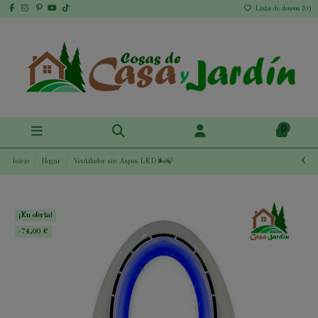
Lista de deseos (
0
)
0
Inicio
Hogar
Ventilador sin Aspas LED 🌬️🍃
¡En oferta!
-74,00 €