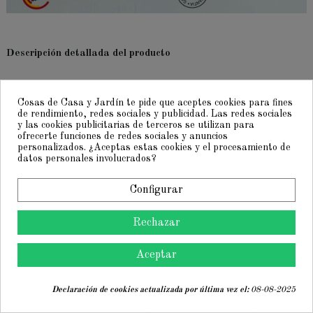
Descripción detallada del producto
Estilo y Elegancia
Cosas de Casa y Jardín te pide que aceptes cookies para fines
de rendimiento, redes sociales y publicidad. Las redes sociales
La amplia gama de colores y el diseño sofisticado
y las cookies publicitarias de terceros se utilizan para
del
Conjunto de Maletas SEVILLAS modelo
ofrecerte funciones de redes sociales y anuncios
Carmona
no solo capturan la atención, sino que
personalizados. ¿Aceptas estas cookies y el procesamiento de
también añaden un toque de elegancia a tus
datos personales involucrados?
viajes. Son el accesorio perfecto para quienes
desean viajar con estilo.
Configurar
Rechazar
Durabilidad y Resistencia
Aceptar
El polipropileno (PP) es conocido por su
resistencia y durabilidad. Esto significa que tus
maletas podrán soportar el manejo brusco de los
Declaración de cookies actualizada por última vez el:
08-08-2025
aeropuertos y viajes largos sin mostrar signos de