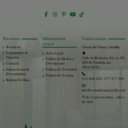
Puedes darte de baja en cualquier momento. Para ello, encontrará nuestros datos de contacto en el
aviso legal.
Nosotros
Información
Contáctanos
Legal
Nosotros
Cosas de Casa y Jardín
Seguimiento de
Aviso Legal
Paquetes
Calle de Móstoles, 84, nv-98,
Política de Envíos y
28942 Fuenlabrada
Contacto
Devoluciones
(MADRID)
Instrucciones de
Política de Privacidad
Herramientas
Política de Cookies
910 852 303 - 677 277 999
Maletas Sevillas
info@cosasdecasayjardin.com
Todo lo que necesitas... está a
un click.