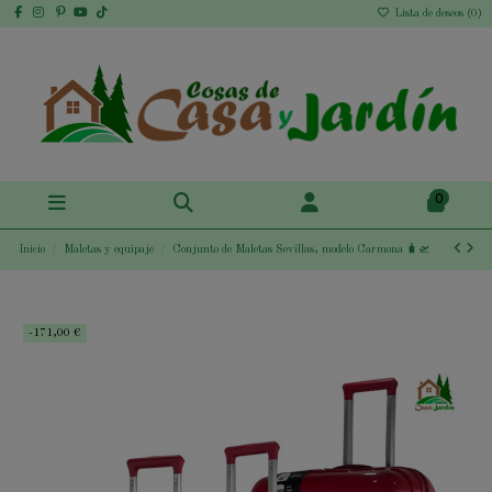
Lista de deseos (
0
)
0
Inicio
Maletas y equipaje
Conjunto de Maletas Sevillas, modelo Carmona 🧳🛫
-171,00 €