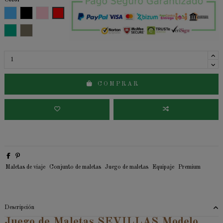
Color
Azul
Negro
Rosa
Rojo
Verde
Beige
C O M P R A R
Maletas de viaje
Conjunto de maletas
Juego de maletas
Equipaje
Premium
Descripción
Juego de Maletas SEVILLAS Modelo