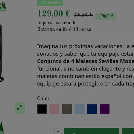
Disponible
129,00 €
299,00 €
-170,00 €
Impuestos incluidos
Entrega en 24 ó 48 horas
Imagina tus próximas vacaciones: la em
soñados y saber que tu equipaje estar
Conjunto de 4 Maletas Sevillas Mode
funcional, sino también elegante y re
maletas combinan estilo español con 
equipaje estará protegido en cada tra
Color
Negro
Rosa
Beige
Azul Claro
Azul Oscuro
Morado