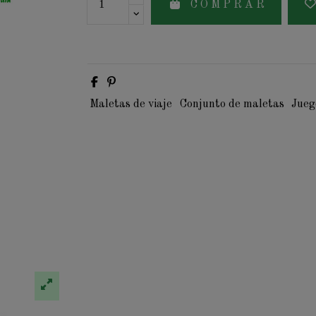
C O M P R A R
Maletas de viaje
Conjunto de maletas
Jueg