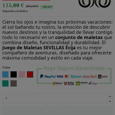
115,00 €
260,00 €
-145,00 €
Impuestos incluidos
Cierra los ojos e imagina tus próximas vacaciones:
el sol bañando tu rostro, la emoción de descubrir
nuevos destinos y la tranquilidad de llevar contigo
todo lo necesario en un
conjunto de maletas
que
combina diseño, funcionalidad y durabilidad. El
Juego de Maletas SEVILLAS Écija
es tu mejor
compañero de aventuras, diseñado para ofrecerte
máxima comodidad y estilo en cada viaje.
Color
Azul
Negro
Rosa
Rojo
Verde
Beige
C O M P R A R