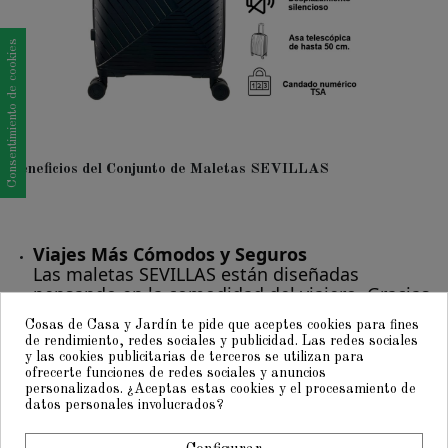
Consentimiento de cookies
Beneficios del Conjunto de Maletas SEVILLAS
Viajes Más Cómodos y Seguros
Las maletas SEVILLAS están diseñadas
pensando en la comodidad del viajero. Gracias
a sus
ruedas giratorias 360°
, moverlas entre
Cosas de Casa y Jardín te pide que aceptes cookies para fines
multitudes o superficies irregulares es pan
de rendimiento, redes sociales y publicidad. Las redes sociales
comido. Además, el
candado TSA
ofrece
y las cookies publicitarias de terceros se utilizan para
seguridad adicional, ideal para vuelos
ofrecerte funciones de redes sociales y anuncios
personalizados. ¿Aceptas estas cookies y el procesamiento de
internacionales.
datos personales involucrados?
Durabilidad que Perdura
El polipropileno es uno de los materiales más