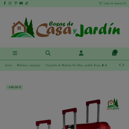
Lista de deseos (
0
)
0
Inicio
Maletas y equipaje
Conjunto de Maletas Sevillas, modelo Ecija 🧳🛫
-145,00 €