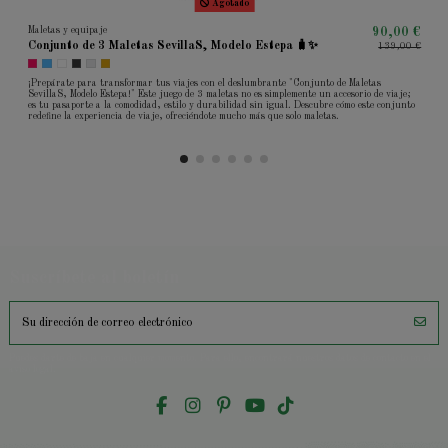
Agotado
Maletas y equipaje
90,00 €
Conjunto de 3 Maletas SevillaS, Modelo Estepa 🧳✨
139,00 €
¡Prepárate para transformar tus viajes con el deslumbrante "Conjunto de Maletas
SevillaS, Modelo Estepa!" Este juego de 3 maletas no es simplemente un accesorio de viaje;
es tu pasaporte a la comodidad, estilo y durabilidad sin igual. Descubre cómo este conjunto
redefine la experiencia de viaje, ofreciéndote mucho más que solo maletas.
Suscríbete al boletín
Puedes darte de baja en cualquier momento. Para ello, encontrará nuestros datos de contacto en el
aviso legal.